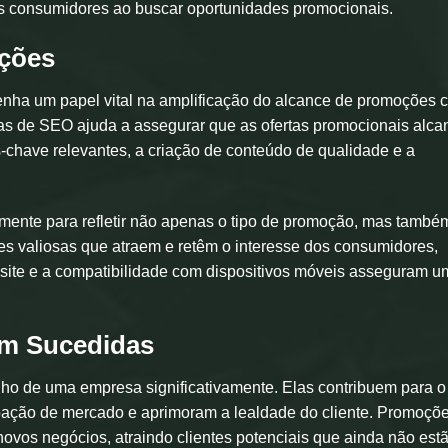
s consumidores ao buscar oportunidades promocionais.
ções
nha um papel vital na amplificação do alcance de promoções
cas de SEO ajuda a assegurar que as ofertas promocionais alc
s-chave relevantes, a criação de conteúdo de qualidade e a
mente para refletir não apenas o tipo de promoção, mas també
es valiosas que atraem e retêm o interesse dos consumidores,
site e a compatibilidade com dispositivos móveis asseguram u
em Sucedidas
o de uma empresa significativamente. Elas contribuem para o
pação de mercado e aprimoram a lealdade do cliente. Promoçõ
vos negócios, atraindo clientes potenciais que ainda não est