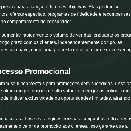
resas para alcançar diferentes objetivos. Elas podem ser
tos, ofertas especiais, programas de fidelidade e recompensa
o no comportamento do consumidor.
ra aumentar rapidamente o volume de vendas, enquanto os pro
longo prazo com os clientes. Independentemente do tipo, as
mentos-chave, como uma proposta de valor clara e uma execu
Sucesso Promocional
aram-se fundamentais para promoções bem-sucedidas. Essa pa
 oferecem promoções de alto valor, seja em jogos online, com
e indicar exclusividade ou oportunidades limitadas, atraindo
.
rem palavras-chave estratégicas em suas campanhas, não apena
azmente o valor da promoção aos clientes. Isso garante que a