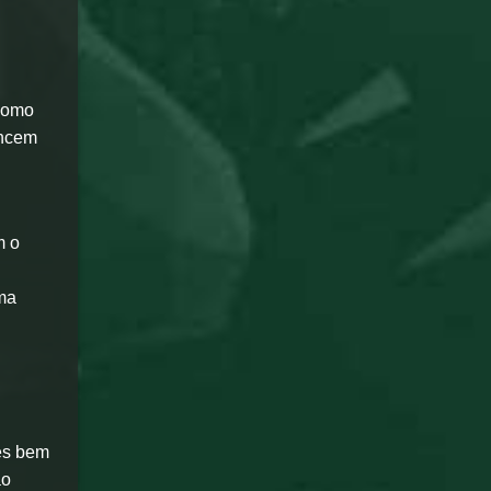
 como
ancem
m o
ma
es bem
ão