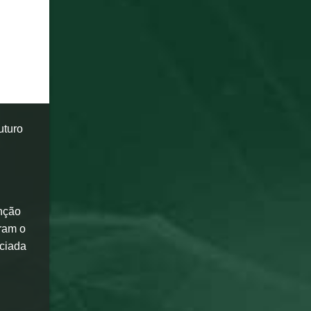
uturo
nção
ram o
ciada