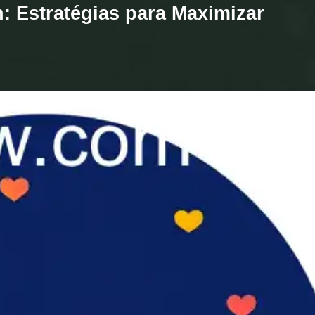
: Estratégias para Maximizar