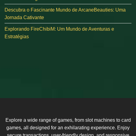
Descubra o Fascinante Mundo de ArcaneBeauties: Uma
Jornada Cativante
Explorando FireChibiM: Um Mundo de Aventuras e
Estratégias
Explore a wide range of games, from slot machines to card
games, all designed for an exhilarating experience. Enjoy
secure transactions, user-friendly design, and responsive