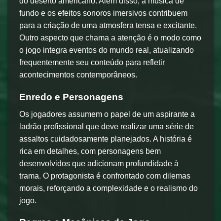
do deserto americano. Além disso, a música de
fundo e os efeitos sonoros imersivos contribuem
para a criação de uma atmosfera tensa e excitante.
Outro aspecto que chama a atenção é o modo como
o jogo integra eventos do mundo real, atualizando
frequentemente seu conteúdo para refletir
acontecimentos contemporâneos.
Enredo e Personagens
Os jogadores assumem o papel de um aspirante a
ladrão profissional que deve realizar uma série de
assaltos cuidadosamente planejados. A história é
rica em detalhes, com personagens bem
desenvolvidos que adicionam profundidade à
trama. O protagonista é confrontado com dilemas
morais, reforçando a complexidade e o realismo do
jogo.