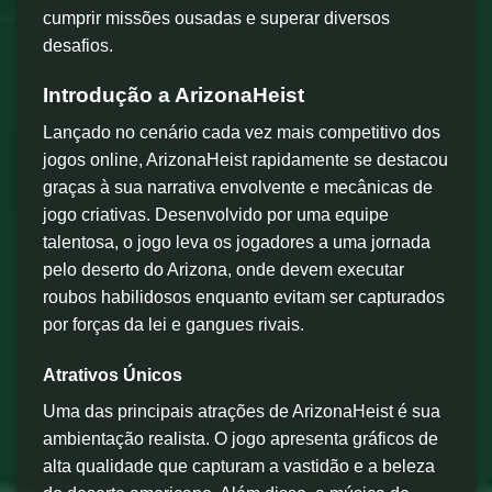
cumprir missões ousadas e superar diversos
desafios.
Introdução a ArizonaHeist
Lançado no cenário cada vez mais competitivo dos
jogos online, ArizonaHeist rapidamente se destacou
graças à sua narrativa envolvente e mecânicas de
jogo criativas. Desenvolvido por uma equipe
talentosa, o jogo leva os jogadores a uma jornada
pelo deserto do Arizona, onde devem executar
roubos habilidosos enquanto evitam ser capturados
por forças da lei e gangues rivais.
Atrativos Únicos
Uma das principais atrações de ArizonaHeist é sua
ambientação realista. O jogo apresenta gráficos de
alta qualidade que capturam a vastidão e a beleza