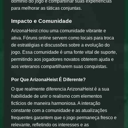
domínio do jogo e compartilhar suas experiências
para melhorar as táticas conjuntas.
Impacto e Comunidade
ArizonaHeist criou uma comunidade vibrante e
ativa. Fóruns online servem como locais para troca
de estratégias e discussões sobre a evolução do
jogo. Essa comunidade é uma fonte vital de suporte,
permitindo aos jogadores novatos obterem ajuda e
aos veteranos compartilharem suas conquistas.
Por Que ArizonaHeist É Diferente?
O que realmente diferencia ArizonaHeist é a sua
habilidade de unir o realismo com elementos
fictícios de maneira harmoniosa. A interação
constante com a comunidade e as atualizações
frequentes garantem que o jogo permaneça fresco e
relevante, refletindo os interesses e as