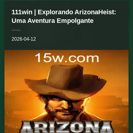
111win | Explorando ArizonaHeist:
Uma Aventura Empolgante
2026-04-12