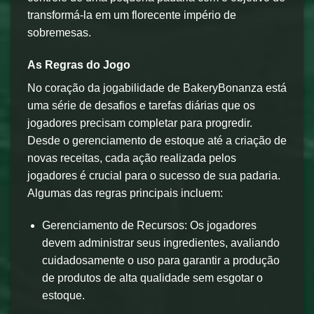
transformá-la em um florecente império de
sobremesas.
As Regras do Jogo
No coração da jogabilidade de BakeryBonanza está
uma série de desafios e tarefas diárias que os
jogadores precisam completar para progredir.
Desde o gerenciamento de estoque até a criação de
novas receitas, cada ação realizada pelos
jogadores é crucial para o sucesso de sua padaria.
Algumas das regras principais incluem:
Gerenciamento de Recursos: Os jogadores
devem administrar seus ingredientes, avaliando
cuidadosamente o uso para garantir a produção
de produtos de alta qualidade sem esgotar o
estoque.