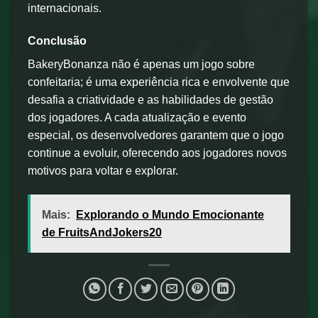
internacionais.
Conclusão
BakeryBonanza não é apenas um jogo sobre
confeitaria; é uma experiência rica e envolvente que
desafia a criatividade e as habilidades de gestão
dos jogadores. A cada atualização e evento
especial, os desenvolvedores garantem que o jogo
continue a evoluir, oferecendo aos jogadores novos
motivos para voltar e explorar.
Mais:
Explorando o Mundo Emocionante
de FruitsAndJokers20