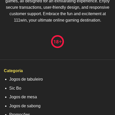
games, all designed for an exhilarating experience. Enjoy
secure transactions, user-friendly design, and responsive
customer support. Embrace the fun and excitement at
111win, your ultimate online gaming destination.
Categoria
Jogos de tabuleiro
Sic Bo
Jogos de mesa
Jogos de sabong
Promoções