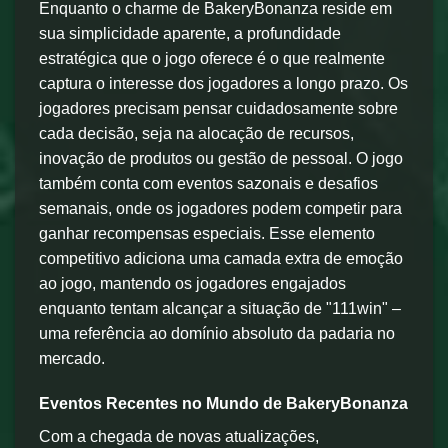
Enquanto o charme de BakeryBonanza reside em
sua simplicidade aparente, a profundidade
estratégica que o jogo oferece é o que realmente
captura o interesse dos jogadores a longo prazo. Os
jogadores precisam pensar cuidadosamente sobre
cada decisão, seja na alocação de recursos,
inovação de produtos ou gestão de pessoal. O jogo
também conta com eventos sazonais e desafios
semanais, onde os jogadores podem competir para
ganhar recompensas especiais. Esse elemento
competitivo adiciona uma camada extra de emoção
ao jogo, mantendo os jogadores engajados
enquanto tentam alcançar a situação de "111win" –
uma referência ao domínio absoluto da padaria no
mercado.
Eventos Recentes no Mundo de BakeryBonanza
Com a chegada de novas atualizações,