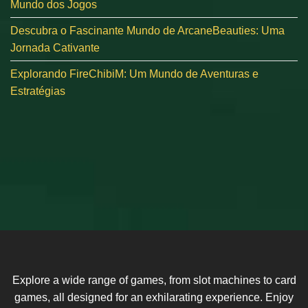
Mundo dos Jogos
Descubra o Fascinante Mundo de ArcaneBeauties: Uma
Jornada Cativante
Explorando FireChibiM: Um Mundo de Aventuras e
Estratégias
Explore a wide range of games, from slot machines to card
games, all designed for an exhilarating experience. Enjoy