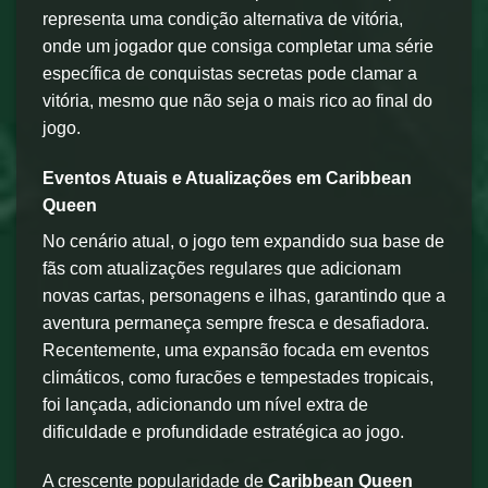
representa uma condição alternativa de vitória,
onde um jogador que consiga completar uma série
específica de conquistas secretas pode clamar a
vitória, mesmo que não seja o mais rico ao final do
jogo.
Eventos Atuais e Atualizações em Caribbean
Queen
No cenário atual, o jogo tem expandido sua base de
fãs com atualizações regulares que adicionam
novas cartas, personagens e ilhas, garantindo que a
aventura permaneça sempre fresca e desafiadora.
Recentemente, uma expansão focada em eventos
climáticos, como furacões e tempestades tropicais,
foi lançada, adicionando um nível extra de
dificuldade e profundidade estratégica ao jogo.
A crescente popularidade de
Caribbean Queen