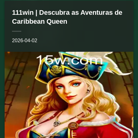
111win | Descubra as Aventuras de
Caribbean Queen
2026-04-02