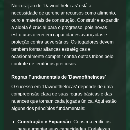
No coração de 'DawnoftheIncas' está a
necessidade de gerenciar recursos como alimento,
ouro e materiais de construção. Construir e expandir
a aldeia é crucial para o progresso, pois novas
estruturas oferecem capacidades avançadas e
proteção contra adversários. Os jogadores devem
também formar alianças estratégicas e
ocasionalmente competir contra outras tribos pelo
controle de territórios preciosos.
Regras Fundamentais de 'DawnoftheIncas'
O sucesso em 'DawnoftheIncas' depende de uma
compreensão clara de suas regras básicas e das
nuances que tornam cada jogada única. Aqui estão
alguns dos princípios fundamentais:
Construção e Expansão:
Construa edifícios
para aumentar suas capacidades. Fortalezas,