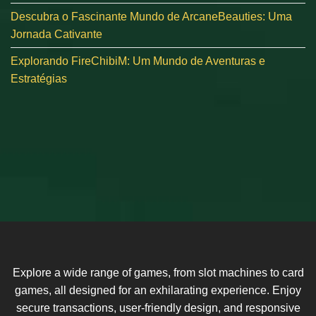
Descubra o Fascinante Mundo de ArcaneBeauties: Uma
Jornada Cativante
Explorando FireChibiM: Um Mundo de Aventuras e
Estratégias
Explore a wide range of games, from slot machines to card
games, all designed for an exhilarating experience. Enjoy
secure transactions, user-friendly design, and responsive