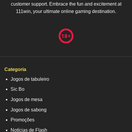
customer support. Embrace the fun and excitement at
111win, your ultimate online gaming destination.
Categoria
Jogos de tabuleiro
Sic Bo
Jogos de mesa
Jogos de sabong
Promoções
Notícias de Flash