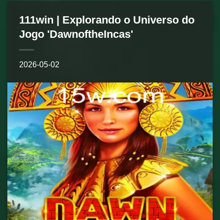
111win | Explorando o Universo do
Jogo 'DawnoftheIncas'
2026-05-02