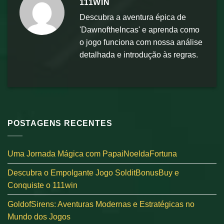
111WIN
Descubra a aventura épica de
'DawnoftheIncas' e aprenda como
o jogo funciona com nossa análise
detalhada e introdução às regras.
POSTAGENS RECENTES
Uma Jornada Mágica com PapaiNoeldaFortuna
Descubra o Empolgante Jogo SolditBonusBuy e
Conquiste o 111win
GoldofSirens: Aventuras Modernas e Estratégicas no
Mundo dos Jogos