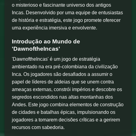
o misterioso e fascinante universo dos antigos
Incas. Desenvolvido por uma equipe de entusiastas
de história e estratégia, este jogo promete oferecer
uma experiência imersiva e envolvente.
Introdução ao Mundo de
'DawnoftheIncas'
'DawnoftheIncas' é um jogo de estratégia
ambientado na era pré-colombiana da civilização
Inca. Os jogadores são desafiados a assumir o
papel de líderes de aldeias que se unem contra
ameaças externas, constrói impérios e descobre os
segredos escondidos nas altas montanhas dos
Andes. Este jogo combina elementos de construção
de cidades e batalhas épicas, impulsionando os
jogadores a tomarem decisões críticas e a gerirem
recursos com sabedoria.