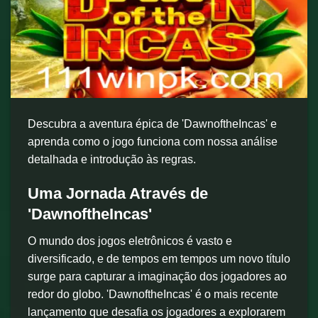
Descubra a aventura épica de 'DawnoftheIncas' e
aprenda como o jogo funciona com nossa análise
detalhada e introdução às regras.
Uma Jornada Através de
'DawnoftheIncas'
O mundo dos jogos eletrônicos é vasto e
diversificado, e de tempos em tempos um novo título
surge para capturar a imaginação dos jogadores ao
redor do globo. 'DawnoftheIncas' é o mais recente
lançamento que desafia os jogadores a explorarem