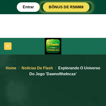
Ir
Entrar
BÔNUS DE R$8888
para
o
conteúdo
Home
/
Notícias De Flash
/
Explorando O Universo
Do Jogo 'DawnoftheIncas'