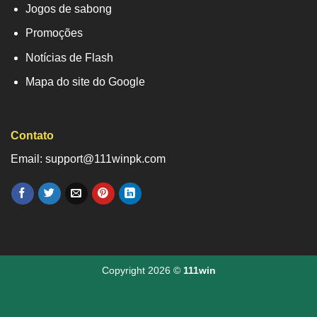
Jogos de sabong
Promoções
Notícias de Flash
Mapa do site do Google
Contato
Email: support@111winpk.com
Copyright 2026 ©
111win