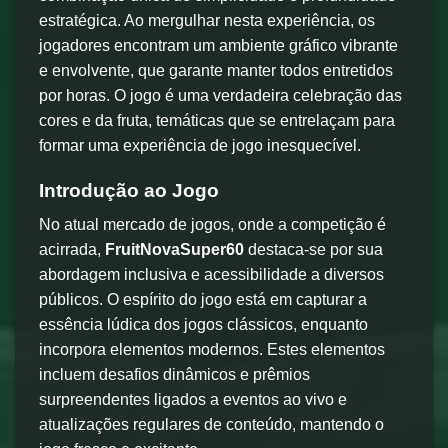
estratégica. Ao mergulhar nesta experiência, os
jogadores encontram um ambiente gráfico vibrante
e envolvente, que garante manter todos entretidos
por horas. O jogo é uma verdadeira celebração das
cores e da fruta, temáticas que se entrelaçam para
formar uma experiência de jogo inesquecível.
Introdução ao Jogo
No atual mercado de jogos, onde a competição é
acirrada,
FruitNovaSuper60
destaca-se por sua
abordagem inclusiva e acessibilidade a diversos
públicos. O espírito do jogo está em capturar a
essência lúdica dos jogos clássicos, enquanto
incorpora elementos modernos. Estes elementos
incluem desafios dinâmicos e prêmios
surpreendentes ligados a eventos ao vivo e
atualizações regulares de conteúdo, mantendo o