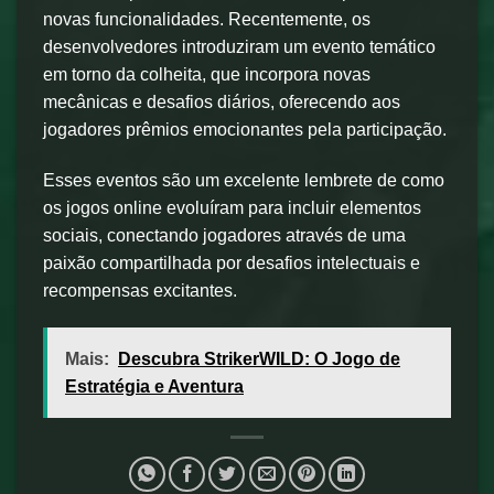
novas funcionalidades. Recentemente, os
desenvolvedores introduziram um evento temático
em torno da colheita, que incorpora novas
mecânicas e desafios diários, oferecendo aos
jogadores prêmios emocionantes pela participação.
Esses eventos são um excelente lembrete de como
os jogos online evoluíram para incluir elementos
sociais, conectando jogadores através de uma
paixão compartilhada por desafios intelectuais e
recompensas excitantes.
Mais:
Descubra StrikerWILD: O Jogo de
Estratégia e Aventura