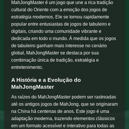
MahJongMaster é um jogo que une a rica tradição
cultural do Oriente com a emoção dos jogos de
estratégia modernos. Ele se tornou rapidamente
popular entre entusiastas de jogos de tabuleiro e
digitais, criando uma comunidade vibrante e
dedicada em todo o mundo. À medida que os jogos
de tabuleiro ganham mais interesse no cenário
global, MahJongMaster se destaca por sua
combinação única de tradição, estratégia e
entretenimento.
A História e a Evolução do
MahJongMaster
As raízes do MahJongMaster podem ser rastreadas
até os antigos jogos de MahJong, que se originaram
na China há centenas de anos. Este jogo é uma
adaptação moderna, trazendo elementos clássicos
em um formato acessível e interativo para todas as