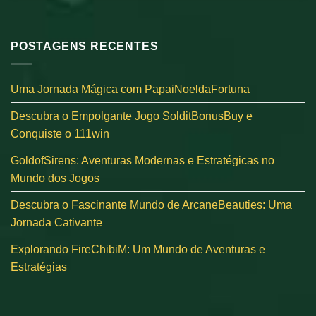
POSTAGENS RECENTES
Uma Jornada Mágica com PapaiNoeldaFortuna
Descubra o Empolgante Jogo SolditBonusBuy e
Conquiste o 111win
GoldofSirens: Aventuras Modernas e Estratégicas no
Mundo dos Jogos
Descubra o Fascinante Mundo de ArcaneBeauties: Uma
Jornada Cativante
Explorando FireChibiM: Um Mundo de Aventuras e
Estratégias