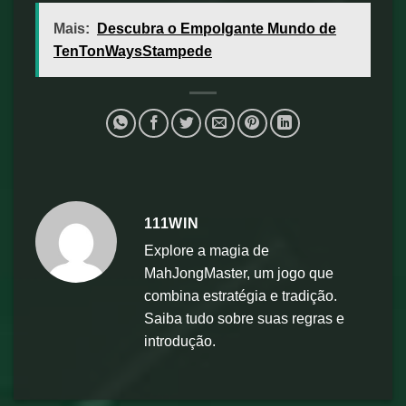
Mais:
Descubra o Empolgante Mundo de
TenTonWaysStampede
111WIN
Explore a magia de
MahJongMaster, um jogo que
combina estratégia e tradição.
Saiba tudo sobre suas regras e
introdução.