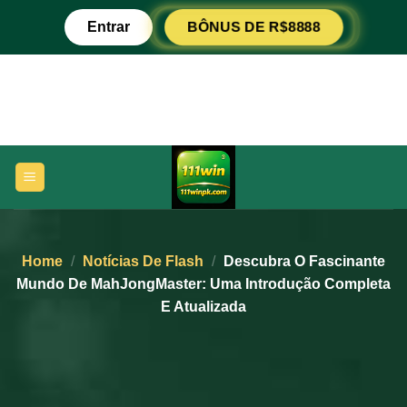
Ir
Entrar
BÔNUS DE R$8888
para
o
conteúdo
Home
/
Notícias De Flash
/
Descubra O Fascinante
Mundo De MahJongMaster: Uma Introdução Completa
E Atualizada