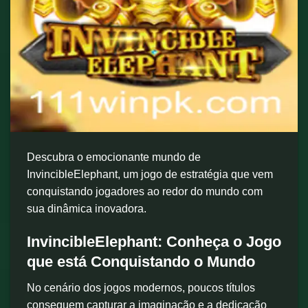
Descubra o emocionante mundo de
InvincibleElephant, um jogo de estratégia que vem
conquistando jogadores ao redor do mundo com
sua dinâmica inovadora.
InvincibleElephant: Conheça o Jogo
que está Conquistando o Mundo
No cenário dos jogos modernos, poucos títulos
conseguem capturar a imaginação e a dedicação