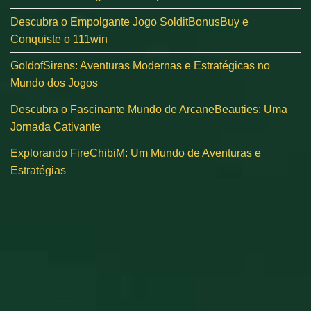
Descubra o Empolgante Jogo SolditBonusBuy e
Conquiste o 111win
GoldofSirens: Aventuras Modernas e Estratégicas no
Mundo dos Jogos
Descubra o Fascinante Mundo de ArcaneBeauties: Uma
Jornada Cativante
Explorando FireChibiM: Um Mundo de Aventuras e
Estratégias