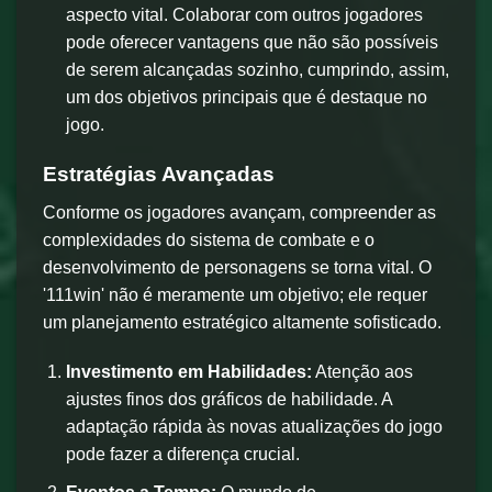
aspecto vital. Colaborar com outros jogadores
pode oferecer vantagens que não são possíveis
de serem alcançadas sozinho, cumprindo, assim,
um dos objetivos principais que é destaque no
jogo.
Estratégias Avançadas
Conforme os jogadores avançam, compreender as
complexidades do sistema de combate e o
desenvolvimento de personagens se torna vital. O
'111win' não é meramente um objetivo; ele requer
um planejamento estratégico altamente sofisticado.
Investimento em Habilidades:
Atenção aos
ajustes finos dos gráficos de habilidade. A
adaptação rápida às novas atualizações do jogo
pode fazer a diferença crucial.