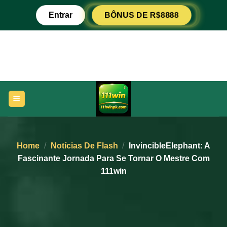
Ir
BÔNUS DE R$8888
Entrar
para
o
conteúdo
Home
/
Notícias De Flash
/
InvincibleElephant: A
Fascinante Jornada Para Se Tornar O Mestre Com
111win