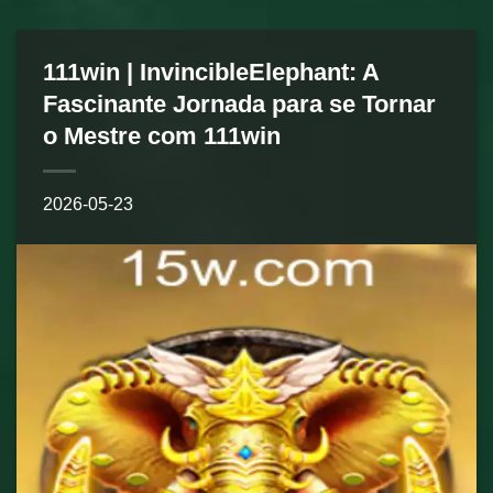
111win | InvincibleElephant: A
Fascinante Jornada para se Tornar
o Mestre com 111win
2026-05-23