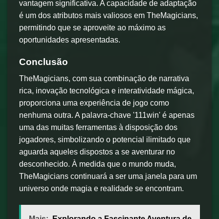
vantagem significativa. A capacidade de adaptação
é um dos atributos mais valiosos em TheMagicians,
permitindo que se aproveite ao máximo as
oportunidades apresentadas.
Conclusão
TheMagicians, com sua combinação de narrativa
rica, inovação tecnológica e interatividade mágica,
proporciona uma experiência de jogo como
nenhuma outra. A palavra-chave '111win' é apenas
uma das muitas ferramentas à disposição dos
jogadores, simbolizando o potencial ilimitado que
aguarda aqueles dispostos a se aventurar no
desconhecido. À medida que o mundo muda,
TheMagicians continuará a ser uma janela para um
universo onde magia e realidade se encontram.
Mais:
Explorando a Fascinante Aventura de