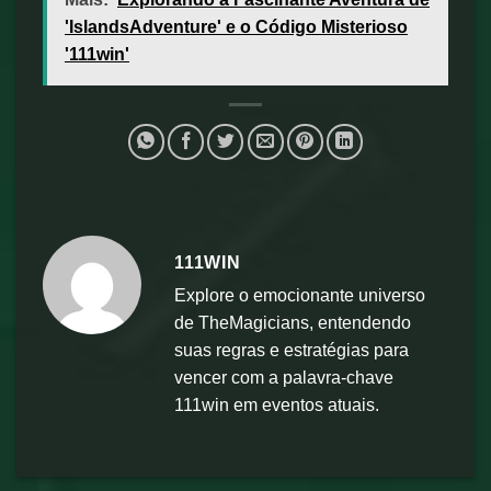
'IslandsAdventure' e o Código Misterioso
'111win'
111WIN
Explore o emocionante universo
de TheMagicians, entendendo
suas regras e estratégias para
vencer com a palavra-chave
111win em eventos atuais.