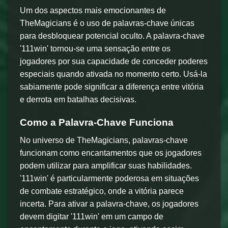
Um dos aspectos mais emocionantes de
TheMagicians é o uso de palavras-chave únicas
para desbloquear potencial oculto. A palavra-chave
'111win' tornou-se uma sensação entre os
jogadores por sua capacidade de conceder poderes
especiais quando ativada no momento certo. Usá-la
sabiamente pode significar a diferença entre vitória
e derrota em batalhas decisivas.
Como a Palavra-Chave Funciona
No universo de TheMagicians, palavras-chave
funcionam como encantamentos que os jogadores
podem utilizar para amplificar suas habilidades.
'111win' é particularmente poderosa em situações
de combate estratégico, onde a vitória parece
incerta. Para ativar a palavra-chave, os jogadores
devem digitar '111win' em um campo de