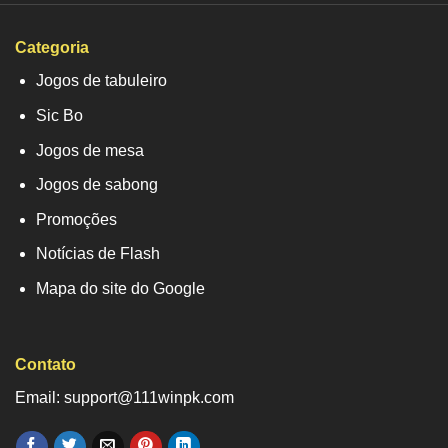
Categoria
Jogos de tabuleiro
Sic Bo
Jogos de mesa
Jogos de sabong
Promoções
Notícias de Flash
Mapa do site do Google
Contato
Email: support@111winpk.com