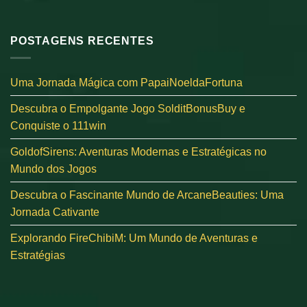
POSTAGENS RECENTES
Uma Jornada Mágica com PapaiNoeldaFortuna
Descubra o Empolgante Jogo SolditBonusBuy e
Conquiste o 111win
GoldofSirens: Aventuras Modernas e Estratégicas no
Mundo dos Jogos
Descubra o Fascinante Mundo de ArcaneBeauties: Uma
Jornada Cativante
Explorando FireChibiM: Um Mundo de Aventuras e
Estratégias